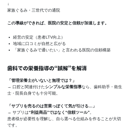
↓
家族ぐるみ・三世代での通院
この導線ができれば、医院の安定と信頼が加速します。
経営の安定（患者LTV向上）
地域に口コミが自然と広がる
「家族ぐるみで通いたい」と言われる医院の信頼構築
歯科での栄養指導の“誤解”を解消
「管理栄養士がいないと無理では？」
→ 口腔と関連付けた
シンプルな栄養指導
なら、歯科助手・衛生
士・院長自身でも十分可能。
「サプリを売るのは営業っぽくて気が引ける…」
→ サプリは
“利益商品”ではなく“信頼ツール”
。
患者様が必要性を理解し、自ら選べる仕組みを作ることが大切
です。