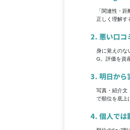
「関連性・距
正しく理解す
2. 悪い口
身に覚えのな
G。評価を資
3. 明日か
写真・紹介文
で順位を底上
4. 個人で