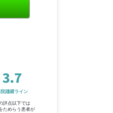
る
3.7
来院躊躇ライン
の評点以下では
をためらう患者が