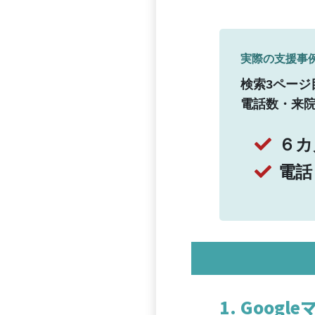
実際の支援事
検索3ページ
電話数・来
６カ
電話
1. Goo