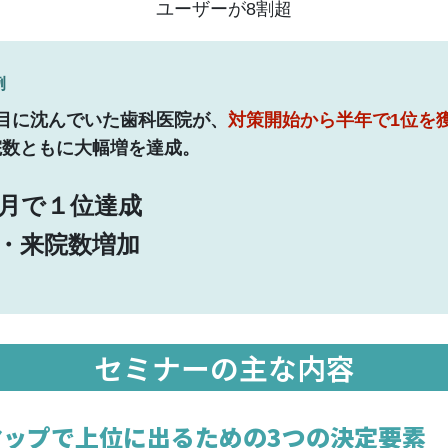
ユーザーが8割超
例
目に沈んでいた歯科医院が、
対策開始から半年で1位を
院数ともに大幅増を達成。
月で１位達成
・来院数増加
セミナーの主な内容
gleマップで上位に出るための3つの決定要素