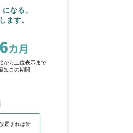
、
」になる。
開します。
6
カ月
始から上位表示まで
最短この期間
」
放置すれば新