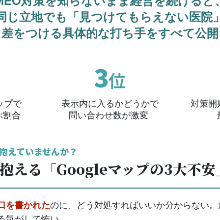
MEO対策を知らないまま経営を続けると
同じ立地でも「見つけてもらえない医院
、差をつける具体的な打ち手をすべて公
3
位
マップで
表示内に入るかどうかで
対策開
ぶ割合
問い合わせ数が激変
抱えていませんか？
抱える「Googleマップの3大不安
口を書かれた
のに、どう対処すればいいか分からない。
る気がして怖い。