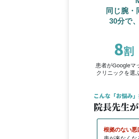
同じ腕・
30分で
8
割
患者がGoogle
クリニックを選
こんな「お悩み」
院長先生が
根拠のない悪
患が来なくな